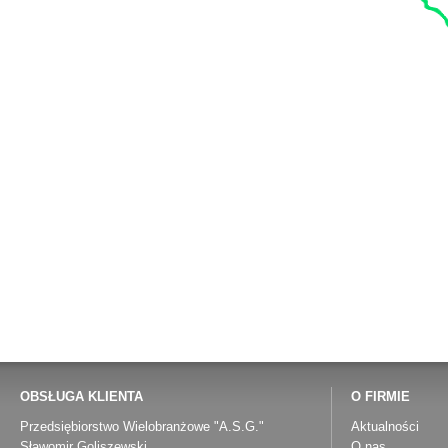
OBSŁUGA KLIENTA
O FIRMIE
Przedsiębiorstwo Wielobranżowe "A.S.G."
Aktualności
Sławomir Goliszewski
O nas