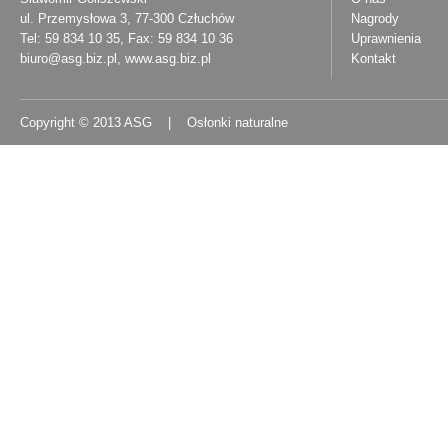
ul. Przemysłowa 3, 77-300 Człuchów
Nagrody
Tel: 59 834 10 35, Fax: 59 834 10 36
Uprawnienia
biuro@asg.biz.pl
,
www.asg.biz.pl
Kontakt
Copyright © 2013 ASG | Osłonki naturalne