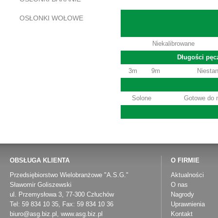
OSŁONKI WOŁOWE
Niekalibrowane
Długości pę
3m
9m
Niesta
Solone
Gotowe do 
OBSŁUGA KLIENTA
O FIRMIE
Przedsiębiorstwo Wielobranżowe "A.S.G."
Aktualności
Sławomir Goliszewski
O nas
ul. Przemysłowa 3, 77-300 Człuchów
Nagrody
Tel: 59 834 10 35, Fax: 59 834 10 36
Uprawnienia
biuro@asg.biz.pl
,
www.asg.biz.pl
Kontakt