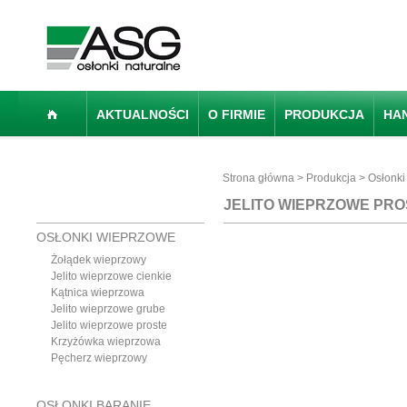
AKTUALNOŚCI
O FIRMIE
PRODUKCJA
HA
Strona główna
>
Produkcja
>
Osłonki
JELITO WIEPRZOWE PRO
OSŁONKI WIEPRZOWE
Żołądek wieprzowy
Jelito wieprzowe cienkie
Kątnica wieprzowa
Jelito wieprzowe grube
Jelito wieprzowe proste
Krzyżówka wieprzowa
Pęcherz wieprzowy
OSŁONKI BARANIE